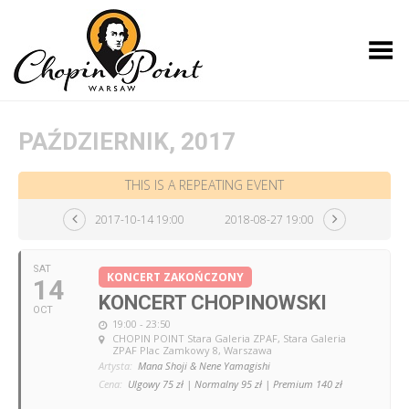
Toggle Menu
PAŹDZIERNIK, 2017
THIS IS A REPEATING EVENT
2017-10-14 19:00
2018-08-27 19:00
SAT
KONCERT ZAKOŃCZONY
14
KONCERT CHOPINOWSKI
OCT
19:00 - 23:50
CHOPIN POINT Stara Galeria ZPAF
, Stara Galeria
ZPAF Plac Zamkowy 8, Warszawa
Artysta:
Mana Shoji & Nene Yamagishi
Cena:
Ulgowy 75 zł | Normalny 95 zł | Premium 140 zł