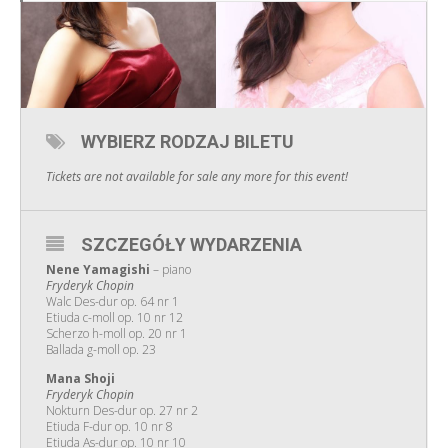
WYBIERZ RODZAJ BILETU
Tickets are not available for sale any more for this event!
SZCZEGÓŁY WYDARZENIA
Nene Yamagishi
– piano
Fryderyk Chopin
Walc Des-dur op. 64 nr 1
Etiuda c-moll op. 10 nr 12
Scherzo h-moll op. 20 nr 1
Ballada g-moll op. 23
Mana Shoji
Fryderyk Chopin
Nokturn Des-dur op. 27 nr 2
Etiuda F-dur op. 10 nr 8
Etiuda As-dur op. 10 nr 10