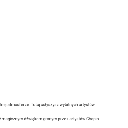
nej atmosferze. Tutaj usłyszysz wybitnych artystów
.
onieść magicznym dźwiękom granym przez artystów Chopin