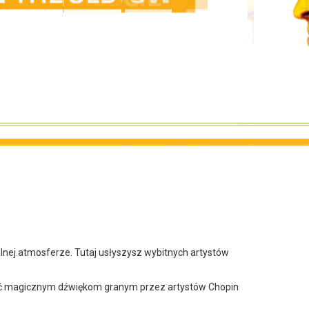
nej atmosferze. Tutaj usłyszysz wybitnych artystów
.
onieść magicznym dźwiękom granym przez artystów Chopin