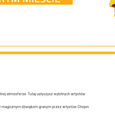
nej atmosferze. Tutaj usłyszysz wybitnych artystów
.
onieść magicznym dźwiękom granym przez artystów Chopin