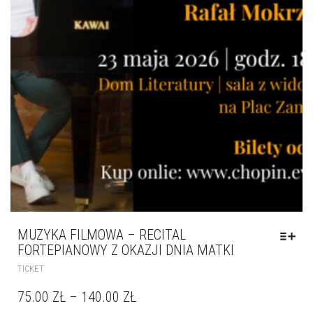
MUZYKA FILMOWA – RECITAL
FORTEPIANOWY Z OKAZJI DNIA MATKI
TICKET
75.00
ZŁ
–
140.00
ZŁ